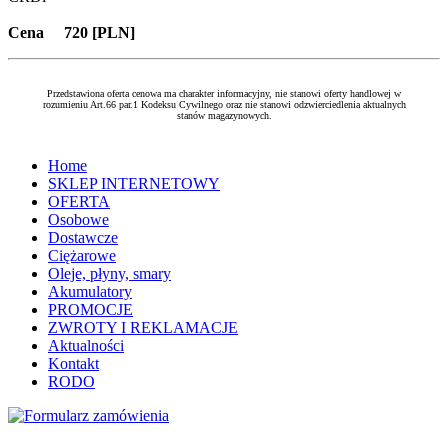
Cena 720 [PLN]
Przedstawiona oferta cenowa ma charakter informacyjny, nie stanowi oferty handlowej w
rozumieniu Art.66 par.1 Kodeksu Cywilnego oraz nie stanowi odzwierciedlenia aktualnych
stanów magazynowych.
Home
SKLEP INTERNETOWY
OFERTA
Osobowe
Dostawcze
Ciężarowe
Oleje, płyny, smary
Akumulatory
PROMOCJE
ZWROTY I REKLAMACJE
Aktualności
Kontakt
RODO